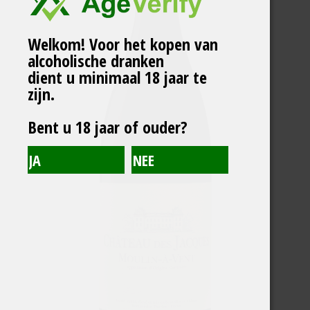
Welkom! Voor het kopen van
alcoholische dranken
dient u minimaal 18 jaar te
zijn.
Bent u 18 jaar of ouder?