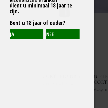
dient u minimaal 18 jaar te
zijn.
Bent u 18 jaar of ouder?
CORTHEJO NR 1
GIFT
CORT
€
11,45
Excl. BTW
€
25,00