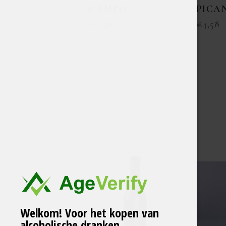
CAMPO
PICA
€
4,58
€
4,58
Welkom! Voor het kopen van
alcoholische dranken