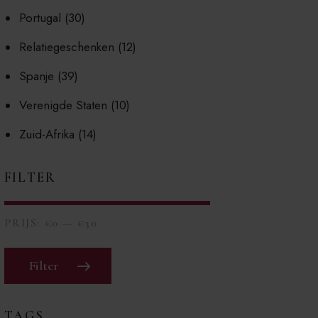
Portugal
(30)
Relatiegeschenken
(12)
Spanje
(39)
Verenigde Staten
(10)
Zuid-Afrika
(14)
FILTER
PRIJS:
€0
—
€30
Filter
TAGS