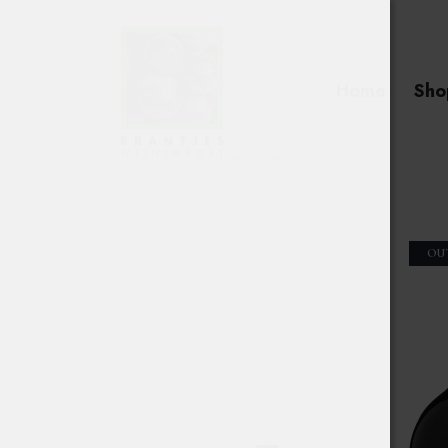
Home
Sho
Toont alle 13 resultaten
OU
Searc