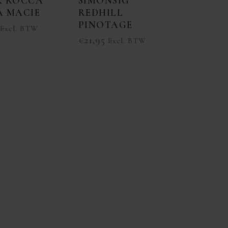
R ROCCA
SIMONSIG
A MACIE
REDHILL
PINOTAGE
Excl. BTW
€
21,95
Excl. BTW