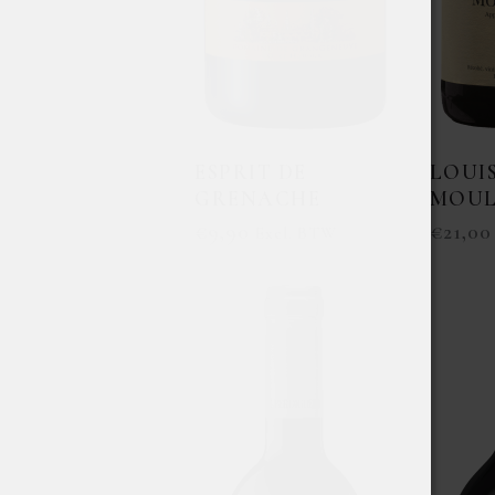
ESPRIT DE
LOUI
GRENACHE
MOUL
€
9,90
€
21,00
Excl. BTW