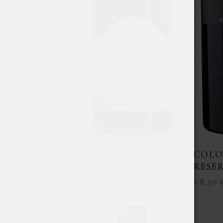
CHAVY CHOUET
COLO
POMMARD
RESE
€
45,45
€
8,50
Excl. BTW