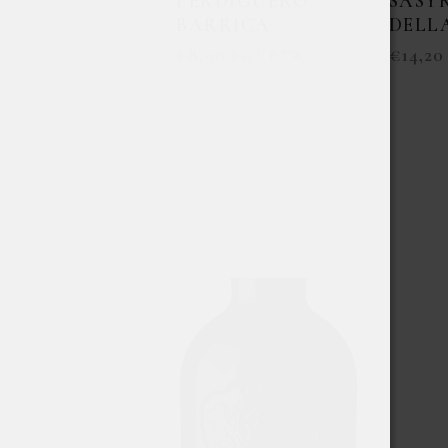
PERDIGUERO
SASY
BARRICA
DELL
€
8,90
€
14,20
Excl. BTW