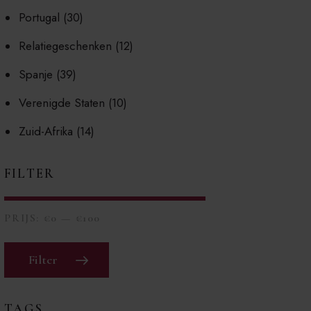
Portugal
(30)
Relatiegeschenken
(12)
Spanje
(39)
Verenigde Staten
(10)
Zuid-Afrika
(14)
FILTER
PRIJS:
€0
—
€100
Filter
TAGS