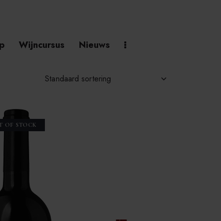
p
Wijncursus
Nieuws
T OF STOCK
h