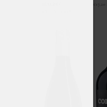
MALBEC
€
17,20
€
8,20
Excl. BTW