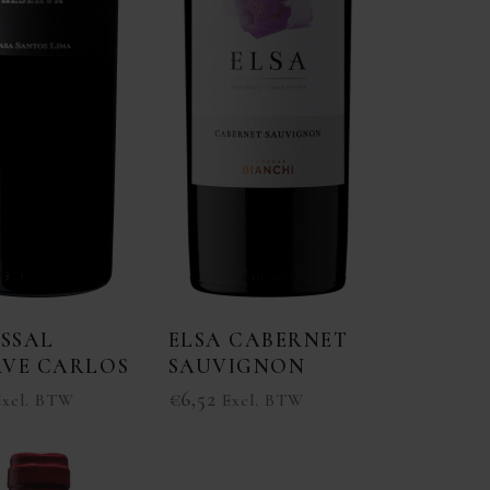
SSAL
ELSA CABERNET
RVE CARLOS
SAUVIGNON
€
6,52
Excl. BTW
Excl. BTW