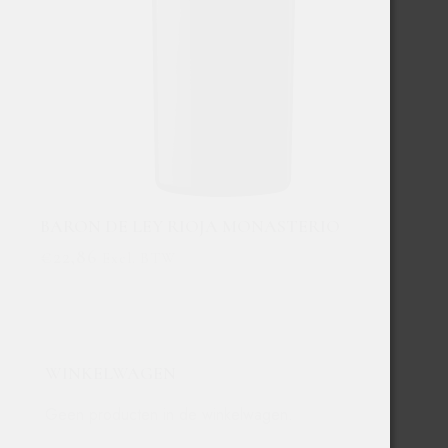
BARON DE LEY RIOJA MONASTERIO
€
22,86
Excl. BTW
WINKELWAGEN
Geen producten in de winkelwagen.