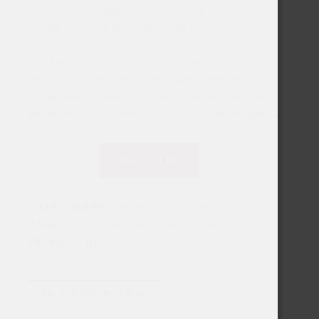
stoofpotten, suddervlees en kruidige lamskoteletten
van de grill. Ook lekker bij harde kazen.
WEETJE
Eén keer per jaar mag er in deze wijngaard worden
gejaagd op patrijzen. El Perdiguero betekent patrijs
en de naam ontleend zich aan deze terugkerende
gebeurtenis en is tevens de naam van de wijngaard.
BESTELLEN
Aanbiedingen
Spanje
CATEGORIEËN:
,
Ronde volle rode wijnen
spanje
TAGS:
,
3030
PRODUCT ID:
BEOORDELINGEN (0)