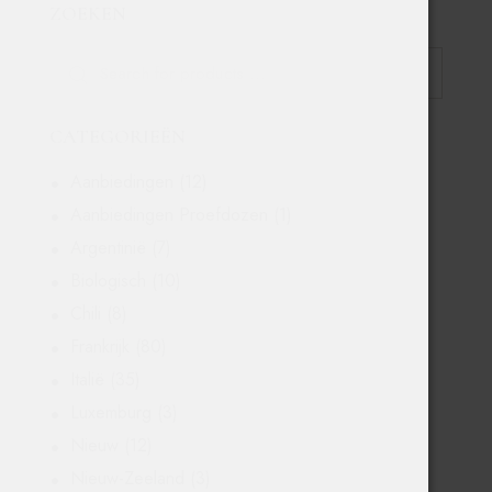
ZOEKEN
CATEGORIEËN
Aanbiedingen
(12)
Aanbiedingen Proefdozen
(1)
Argentinië
(7)
Biologisch
(10)
Chili
(8)
Frankrijk
(80)
Italië
(35)
Luxemburg
(3)
Nieuw
(12)
Nieuw-Zeeland
(3)