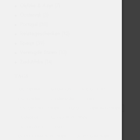
Olijfolie & Azijn
(7)
Oostenrijk
(3)
Portugal
(30)
Relatiegeschenken
(12)
Spanje
(39)
Verenigde Staten
(10)
Zuid-Afrika
(14)
TAGS
ARGENTINIË
BORDEAUX
BOURGOGNE
CALIFORNIË
CHAMPAGNE
CHILI
ELEGANTE WITTE WIJN
ELZAS
FIJNE RODE WIJN
FRANKRIJK
FRUITIGE WITTE WIJN
FRUITIG ZOET
ITALIË
LICHTE FRISSE WITTE WIJN
LICHTE ROSÉ WIJN