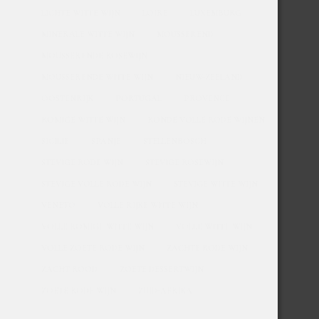
LICHTE WITTE WIJN
LOIRE
LUXEMBURG
MINERALE WITTE WIJN
MOUSSEREND
MOUSSERENDE ROSEWIJN
MOUSSERENDE WITTE WIJN
NIEUW-ZEELAND
OOSTENRIJK
PORTUGAL
PROVENCE
ROMIGE WITTE WIJN
RONDE VOLLE RODE WIJNEN
SICILIE
SPANJE
STELLENBOSCH
STEVIGE RODE WIJN
STEVIGE ROSEWIJN
STEVIGE VOLLE RODE WIJN
STEVIGE WITTE WIJN
VENETO
VOLLE RIJKE WITTE WIJN
VOLLE ROMIGE WITTE WIJN
VOLLE WITTE WIJN
VOLLE ZOETE RODE WIJN
ZACHTE RODE WIJN
ZACHT ROOD
ZOETE DESSERTWIJN
ZOETE RODE WIJN
ZUID-AFRIKA