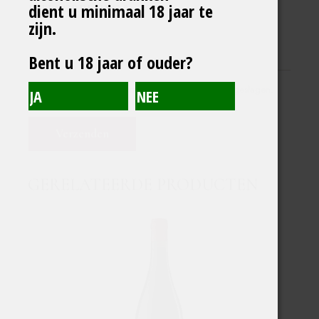
dient u minimaal 18 jaar te
JE BEOORDELING
*
zijn.
Bent u 18 jaar of ouder?
Ik stem in dat mijn verzamelde data worden opgeslagen.
GERELATEERDE PRODUCTEN