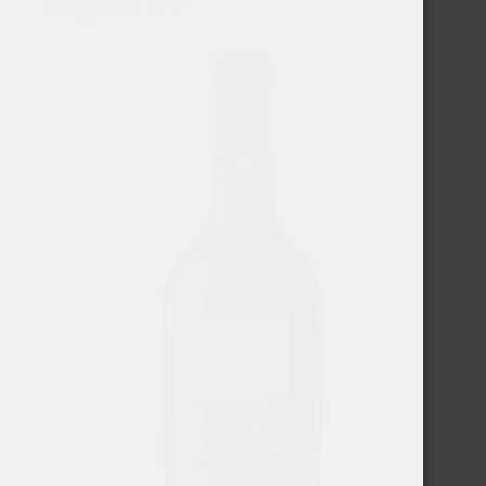
€
11,75
Excl. BTW