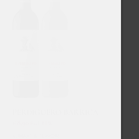
PERDIGUERO BARRICA
€
8,90
Excl. BTW
KLIMAAT & TERROIR