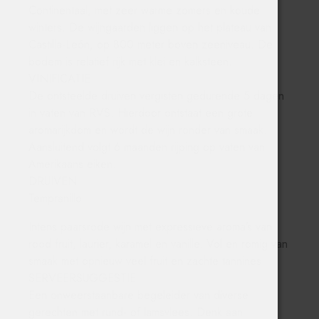
Continentaal, met zeer warme zomers en koude
winters. De wijngaarden liggen op het plateau van
Castilla-León, op 800 meter boven zeeniveau. De
bodem is relatief rijk met klei en kalksteen.
VINIFICATIE
De ontsteelde druiven vergisten gedurende 5 dagen
in vaten van RVS. Hierdoor ontstaat een grote
aromarijkdom en wordt de wijn ronder van smaak.
Aansluitend volgt 6 maanden rijping op vaten van
Amerikaans eiken.
DRUIVEN
Tempranillo
Intens paarsrode wijn met expressieve aroma’s van
rood fruit, laurier, karamel en vanille. Vol en romig van
smaak met opnieuw veel fruit en zachte tannines.
SERVEERSUGGESTIE
Een onweerstaanbare begeleider van diverse
gerechten met rund- of lamsvlees. Denk aan