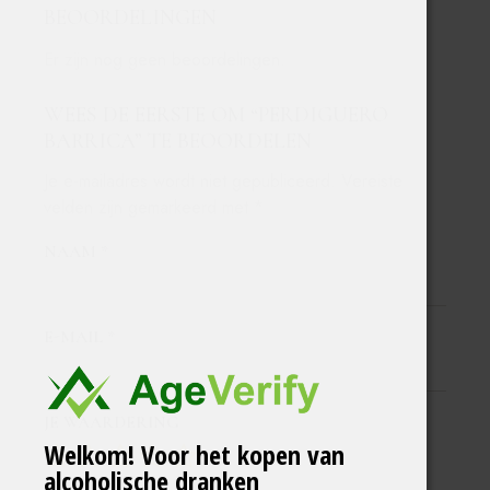
BEOORDELINGEN
Er zijn nog geen beoordelingen.
WEES DE EERSTE OM “PERDIGUERO
BARRICA” TE BEOORDELEN
Je e-mailadres wordt niet gepubliceerd.
Vereiste
velden zijn gemarkeerd met
*
NAAM
*
E-MAIL
*
JE WAARDERING
Welkom! Voor het kopen van
alcoholische dranken