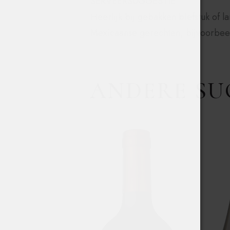
SERVEERSUGGESTIE
Heerlijk bij gebakken biefstuk of l
Mexicaanse gerechten, bijvoorbeel
ANDERE SU