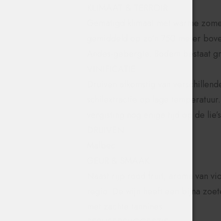
KLIMAAT & TERROIR
Gematigd klimaat met warme zomer
gemiddeld op zo’n 750 meter boven
Andes-gebergte. Bodem bestaat gro
VINIFICATIE
Druiven afkomstig van verschillend
schilextractie op lage temperatuur
vergisting nog enige tijd op de lie’s
DRUIVEN
Malbec
GEUR & SMAAK
Naast rijp rood fruit, aroma van vi
regio. De wijn heeft een bijna zoe
met zachte tannines