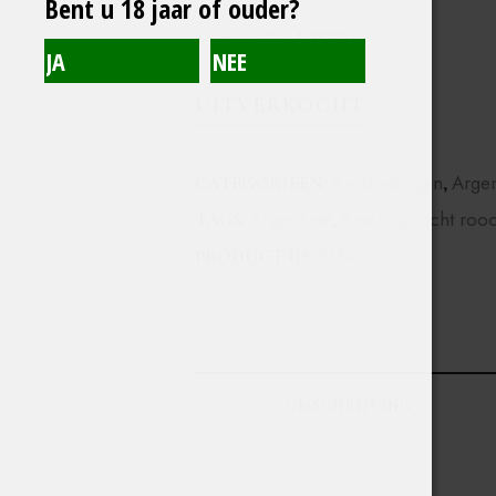
Bent u 18 jaar of ouder?
€
17,20
Excl. BTW
UITVERKOCHT
Aanbiedingen
Argen
CATEGORIEËN:
,
Argentinië
Krachtig zacht roo
TAGS:
,
3234
PRODUCT ID:
OMSCHRIJVING