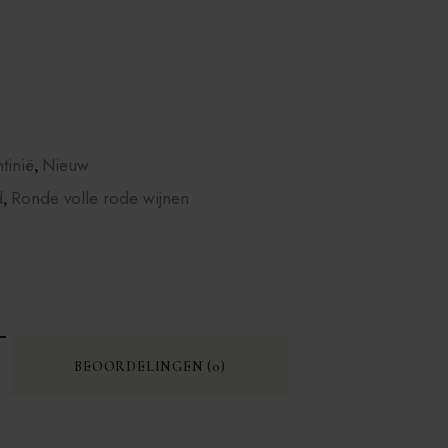
tinië
Nieuw
,
d
Ronde volle rode wijnen
,
BEOORDELINGEN (0)