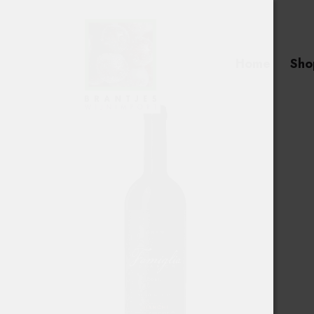
Home
Sho
Searc