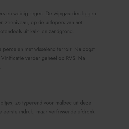
s en weinig regen. De wijngaarden liggen
 zeeniveau, op de uitlopers van het
tendeels uit kalk- en zandgrond.
e percelen met wisselend terroir. Na oogst
. Vinificatie verder geheel op RVS. Na
.
ooltjes, zo typerend voor malbec uit deze
te eerste indruk, maar verfrissende afdronk