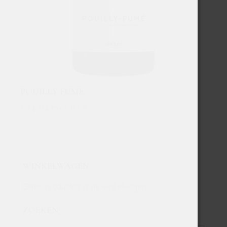
POUILLY FUME
€
14,02
Excl. BTW
WINKELWAGEN
Geen producten in de winkelwagen.
ZOEKEN