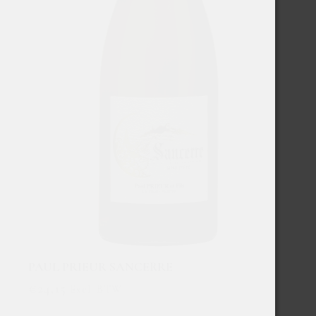
PAUL PRIEUR SANCERRE
€
24,15
Excl. BTW