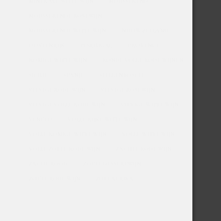
MINERALE WITTE WIJN
MOUSSEREND
MOUSSERENDE ROSEWIJN
MOUSSERENDE WITTE WIJN
NIEUW-ZEELAND
OOSTENRIJK
PORTUGAL
PROVENCE
ROMIGE WITTE WIJN
RONDE VOLLE RODE WIJNEN
SICILIE
SPANJE
STELLENBOSCH
STEVIGE RODE WIJN
STEVIGE ROSEWIJN
STEVIGE VOLLE RODE WIJN
STEVIGE WITTE WIJN
VENETO
VOLLE RIJKE WITTE WIJN
VOLLE ROMIGE WITTE WIJN
VOLLE WITTE WIJN
VOLLE ZOETE RODE WIJN
ZACHTE RODE WIJN
ZACHT ROOD
ZOETE DESSERTWIJN
ZOETE RODE WIJN
ZUID-AFRIKA