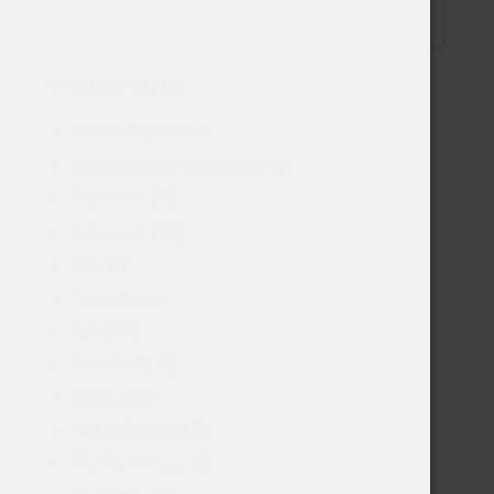
CATEGORIEËN
Aanbiedingen
(12)
Aanbiedingen Proefdozen
(1)
Argentinië
(7)
Biologisch
(10)
Chili
(8)
Frankrijk
(80)
Italië
(35)
Luxemburg
(3)
Nieuw
(12)
Nieuw-Zeeland
(3)
Olijfolie & Azijn
(7)