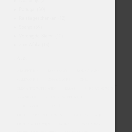
Oostenrijk
(3)
Portugal
(30)
Relatiegeschenken
(12)
Spanje
(39)
Verenigde Staten
(10)
Zuid-Afrika
(14)
TAGS
ARGENTINIË
BORDEAUX
BOURGOGNE
CALIFORNIË
CHAMPAGNE
CHILI
ELEGANTE WITTE WIJN
ELZAS
FIJNE RODE WIJN
FRANKRIJK
FRUITIGE WITTE WIJN
FRUITIG ZOET
ITALIË
LICHTE FRISSE WITTE WIJN
LICHTE ROSÉ WIJN
LICHTE WITTE WIJN
LOIRE
LUXEMBURG