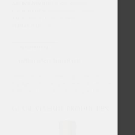
335f5352088d
ARTIKELNUMMER:
Aanbiedingen
Frankrijk
CATEGORIEËN:
,
Frankrijk
Lichte rosewijn
TAGS:
,
1720
PRODUCT ID:
OMSCHRIJVING
AANVULLENDE INFORMATIE
Helderroze wijn van Alain Grignon met intense
jeugdige aroma’s van rijpe, zoete rode bessen en
frambozen. De smaak is rijk, sappig en fris.
GERELATEERDE PRODUCTEN