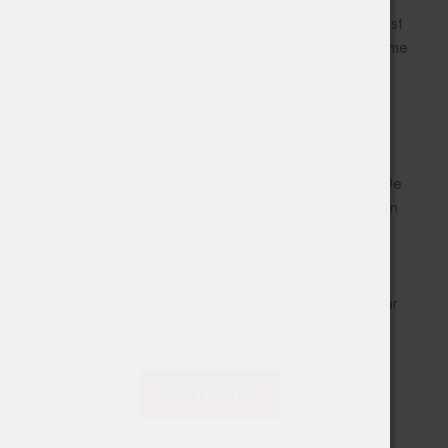
de koele kelder direct geperst. Alleen de beste most
wordt op lage temperatuur vergist in een zuurstofarme
omgeving om oxidatie te voorkomen.
DRUIVEN
Grenache
Fonkelend zalmroze rosé met fruitige aroma’s van
verse framboos en aardbei, peper en specerijen. De
smaak is vol, sappig en fris met een mooie balans en
een licht vettige afdronk.
SERVEERSUGGESTIE
Heerlijk als aperitief en als begeleider van tapas,
charcuterie, gegrilde (inkt)vis, BBQ, hummus, Caesar
salad en pasta(salades
BESTELLEN