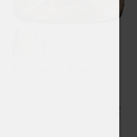
MONTGRAVET ROSE
€
7,23
Excl. BTW
KLIMAAT & TERROIR
Mediterraan klimaat met warm en droog weer. De
wijngaarden liggen op de zuidelijke hellingen van de
voet van de Montagne Noire. De bodem bevat veel
gravel.
VINIFICATIE
De druiven worden ’s morgens vroeg geoogst en in