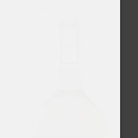
€
11,52
Excl. BTW