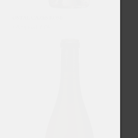
OSTAL CAZES ROSE
€
8,75
Excl. BTW