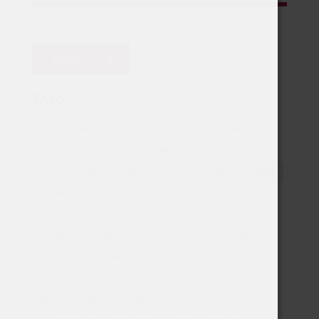
PRIJS:
€0
—
€180
Filter
TAGS
ARGENTINIË
BORDEAUX
BOURGOGNE
CALIFORNIË
CHAMPAGNE
CHILI
ELEGANTE WITTE WIJN
ELZAS
FIJNE RODE WIJN
FRANKRIJK
FRUITIGE WITTE WIJN
FRUITIG ZOET
ITALIË
LICHTE FRISSE WITTE WIJN
LICHTE ROSÉ WIJN
LICHTE WITTE WIJN
LOIRE
LUXEMBURG
MINERALE WITTE WIJN
MOUSSEREND
MOUSSERENDE ROSEWIJN