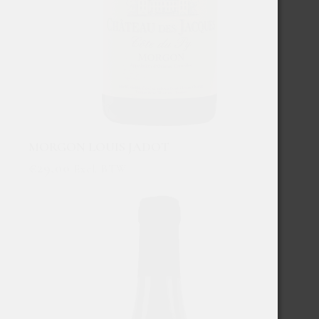
MORGON LOUIS JADOT
€
29,00
Excl. BTW