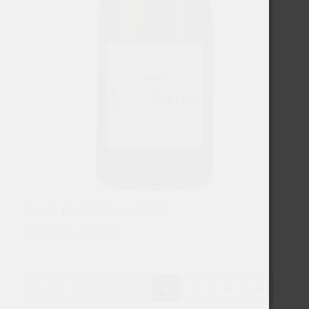
PAUL PRIEUR SANCERRE
€
24,15
Excl. BTW
1
2
3
4
→
5
6