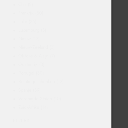
Chili
(8)
Frankrijk
(80)
Italië
(35)
Luxemburg
(3)
Nieuw
(12)
Nieuw-Zeeland
(3)
Olijfolie & Azijn
(7)
Oostenrijk
(3)
Portugal
(30)
Relatiegeschenken
(12)
Spanje
(39)
Verenigde Staten
(10)
Zuid-Afrika
(14)
FILTER