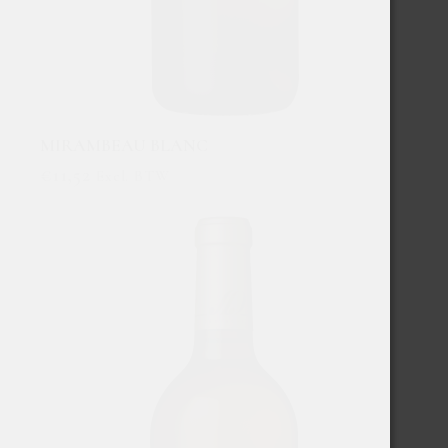
MIRAMBEAU BLANC
€
11,52
Excl. BTW