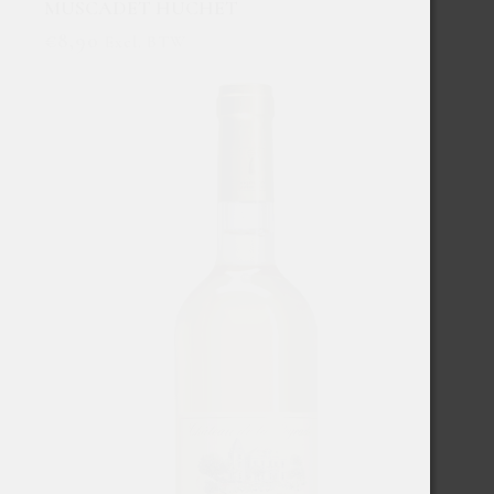
MUSCADET HUCHET
€
8,90
Excl. BTW