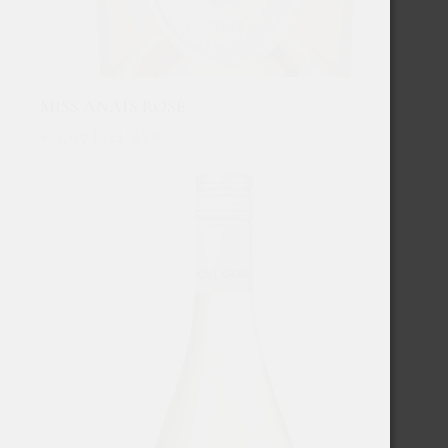
MISS ANAÏS ROSÉ
€
9,95
Excl. BTW