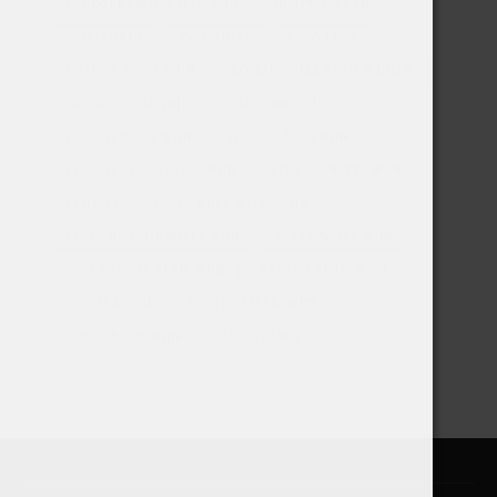
MOUSSERENDE WITTE WIJN
NIEUW-ZEELAND
OOSTENRIJK
PORTUGAL
PROVENCE
ROMIGE WITTE WIJN
RONDE VOLLE RODE WIJNEN
SICILIE
SPANJE
STELLENBOSCH
STEVIGE RODE WIJN
STEVIGE ROSEWIJN
STEVIGE VOLLE RODE WIJN
STEVIGE WITTE WIJN
VENETO
VOLLE RIJKE WITTE WIJN
VOLLE ROMIGE WITTE WIJN
VOLLE WITTE WIJN
VOLLE ZOETE RODE WIJN
ZACHTE RODE WIJN
ZACHT ROOD
ZOETE DESSERTWIJN
ZOETE RODE WIJN
ZUID-AFRIKA