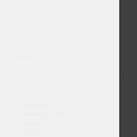
WINKELWAGEN
Geen producten in de winkelwagen.
ZOEKEN
CATEGORIEËN
Aanbiedingen
(12)
Aanbiedingen Proefdozen
(1)
Argentinië
(7)
Biologisch
(10)