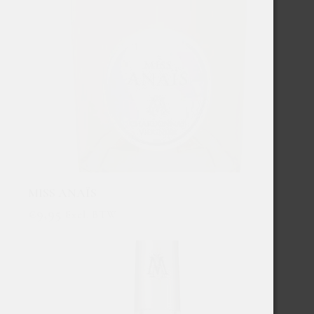
MISS ANAÏS
€
9,95
Excl. BTW