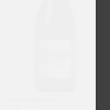
MONTGRAVET ROUGE
€
7,23
Excl. BTW