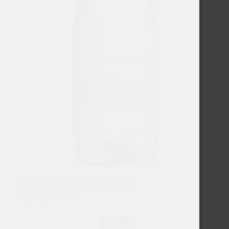
MONTGRAVET GASGOGNE
€
7,23
Excl. BTW