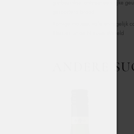
gistbezinksel ontstaat een rijke geu
geroosterd brood.
Romige mousse, volle en tegelijk
Klassiek uit de Nieuwe Wereld
ANDERE SU