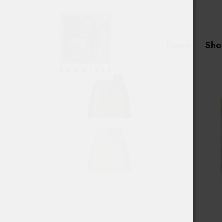
Home
Sho
Searc