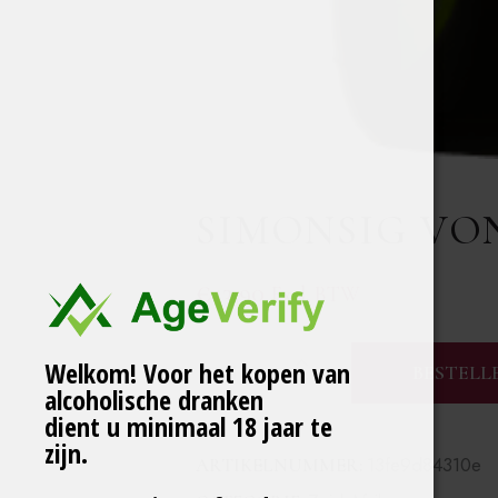
SIMONSIG VO
€
13,90
Excl. BTW
Welkom! Voor het kopen van
BESTELL
alcoholische dranken
dient u minimaal 18 jaar te
zijn.
13fe9d84310e
ARTIKELNUMMER: