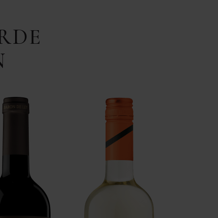
RDE
N