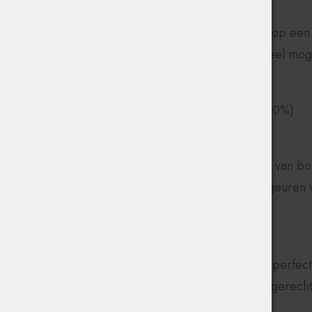
De fermentatie vindt plaats op een
aroma’s van de druiven zoveel mogel
Druiven
Tempranillo (80%), Syrah (20%)
Geur & Smaak
Fruitig en sappig met tonen van b
Daarnaast zijn zijdezachte geuren 
wijn.
Serveersuggestie
Uitstekend aperitief en een perfe
aan tafel inzetbaar bij vleesgerech