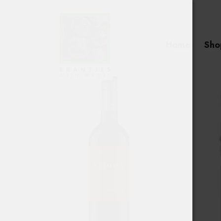
Home
Sho
Searc