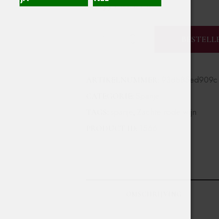
€
6,35
Excl. BTW
BESTELL
93db85ed909c
ARTIKELNUMMER:
Spanje
CATEGORIE:
spanje
Zachte rode wijn
TAGS:
,
1566
PRODUCT ID:
OMSCHRIJVING