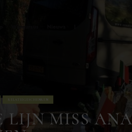
p
Wijncursus
Nieuws
RELATIEGESCHENKEN
 LIJN MISS ANA