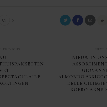
0
PREVIOUS
NEXT
NU
NIEUW IN ON
THUISPAKKETTEN
ASSORTIMEN
MET
GIOVANN
SPECTACULAIRE
ALMONDO “BRICC
KORTINGEN
DELLE CILIEGIE
ROERO ARNEI