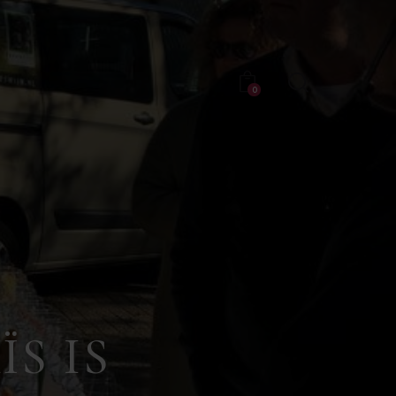
0
ÏS IS