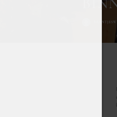
BIN
BRANTJESW