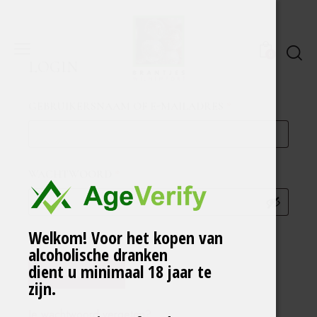
0
LOGIN
GEBRUIKERSNAAM OF E-MAILADRES
*
WACHTWOORD
*
Welkom! Voor het kopen van
ONTHOUDEN
alcoholische dranken
dient u minimaal 18 jaar te
Inloggen
zijn.
Je wachtwoord vergeten?