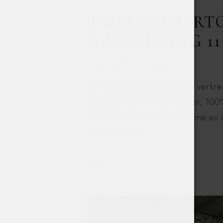
TWEE ZOMERTO
AANBIEDING 11
03/05/2022
0
Comments
-Vinho Verde Especial Wijn verkreg
PEDERNÃ (ARINTO)-druiven, 100% ge
intense citruskleur, een schone en 
boomvruchten…