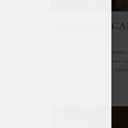
VALENTIJNSC
31/01/2022
0
Comments
Valentijnscadeau: Deze Spumante w
gewaardeerde Moscato druiven van 
wijnbouwgebied in de regio Venet