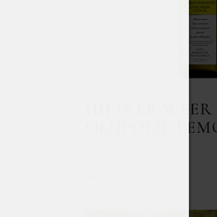
HIJ IS ER WEE
OLIJFOLIE LE
04/08/2022
0
Comments