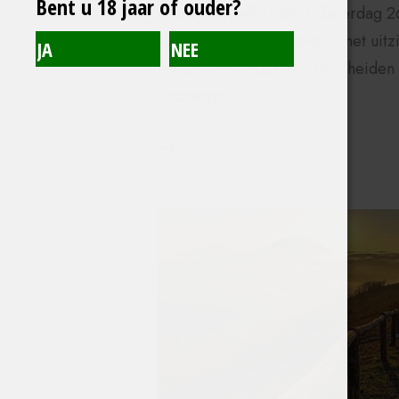
Bent u 18 jaar of ouder?
Beste Wijnliefhebbers, Zaterdag 2
verrassende wijnproeverij met uitz
tulpen kunt u voor een bescheiden
opbrengst…